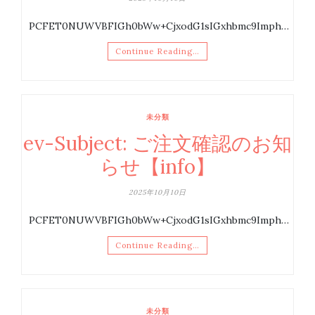
PCFET0NUWVBFIGh0bWw+CjxodG1sIGxhbmc9Imph…
Continue Reading…
未分類
ev-Subject: ご注文確認のお知
らせ【info】
2025年10月10日
PCFET0NUWVBFIGh0bWw+CjxodG1sIGxhbmc9Imph…
Continue Reading…
未分類