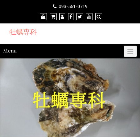
Skip
093-551-0719
to
content
牡蠣専科
Menu